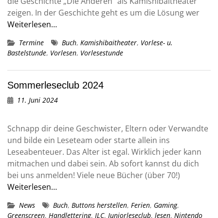
die Geschichte „Die Anderen“ als Kamishibaitheater
zeigen. In der Geschichte geht es um die Lösung wer
Weiterlesen…
Termine
Buch
,
Kamishibaitheater
,
Vorlese- u.
Bastelstunde
,
Vorlesen
,
Vorlesestunde
Sommerleseclub 2024
11. Juni 2024
Schnapp dir deine Geschwister, Eltern oder Verwandte
und bilde ein Leseteam oder starte allein ins
Leseabenteuer. Das Alter ist egal. Wirklich jeder kann
mitmachen und dabei sein. Ab sofort kannst du dich
bei uns anmelden! Viele neue Bücher (über 70!)
Weiterlesen…
News
Buch
,
Buttons herstellen
,
Ferien
,
Gaming
,
Greenscreen
,
Handlettering
,
JLC
,
Juniorleseclub
,
lesen
,
Nintendo