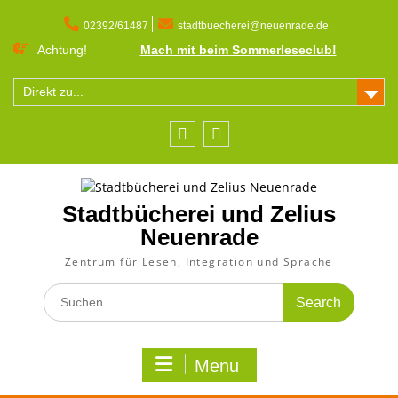
Skip
to
02392/61487
stadtbuecherei@neuenrade.de
content
Achtung!
Mach mit beim Sommerleseclub!
Direkt zu...
Facebook
Instagram
Stadtbücherei und Zelius
Neuenrade
Zentrum für Lesen, Integration und Sprache
Search
for:
Menu