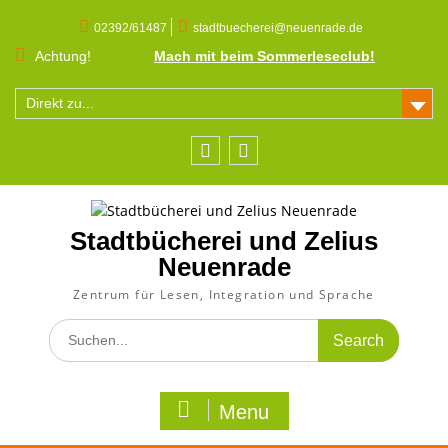
Skip
to
02392/61487
stadtbuecherei@neuenrade.de
content
Achtung!
Mach mit beim Sommerleseclub!
Direkt zu...
Facebook
Instagram
Stadtbücherei und Zelius
Neuenrade
Zentrum für Lesen, Integration und Sprache
Search
for:
Menu