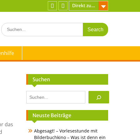
Direkt zu...
Facebook
Instagram
Search
for:
nhilfe
Suchen
Suchen
Neuste Beiträge
hr das
Abgesagt! – Vorlesestunde mit
d
Bilderbuchkino – Was ist denn ein