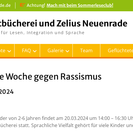
de.de
Achtung!
Mach mit beim Sommerleseclub!
tbücherei und Zelius Neuenrade
für Lesen, Integration und Sprache
te
FAQ
Galerie
Team
Geflüchtete
le Woche gegen Rassismus
.2024
inder von 2-6 Jahren findet am 20.03.2024 um 14:00 – 16:30 U
herei statt. Sprachliche Vielfalt gehört für viele Kinder un