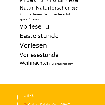
Kinderkino
lesen
Kultur
Naturforscher
Natur
SLC
Sommerleseclub
Sommerferien
Spielen
Spiele
Vorlese- u.
Bastelstunde
Vorlesen
Vorlesestunde
Weihnachten
Weihnachtsbaum
Links
Online-Katalog (WebOPAC)