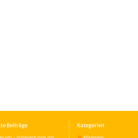
te Beiträge
Kategorien
esagt! – Vorlesestunde mit
Allgemein