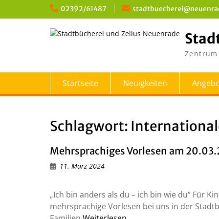
Skip
02392/61487
stadtbuecherei@neuenra
to
content
Stad
Zentrum 
Startseite
Neuigkeiten
Angebo
Schlagwort:
Internationa
Mehrsprachiges Vorlesen am 20.03
11. März 2024
„Ich bin anders als du – ich bin wie du“ Für K
mehrsprachige Vorlesen bei uns in der Stadtbüc
Familien
Weiterlesen…