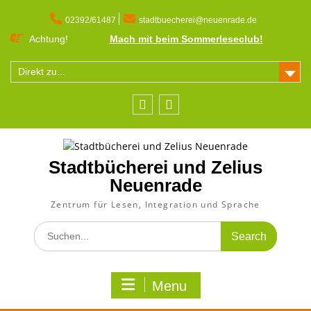
Skip
to
02392/61487
stadtbuecherei@neuenrade.de
content
Achtung!
Mach mit beim Sommerleseclub!
Direkt zu...
Facebook
Instagram
Stadtbücherei und Zelius
Neuenrade
Zentrum für Lesen, Integration und Sprache
Search
for:
Menu