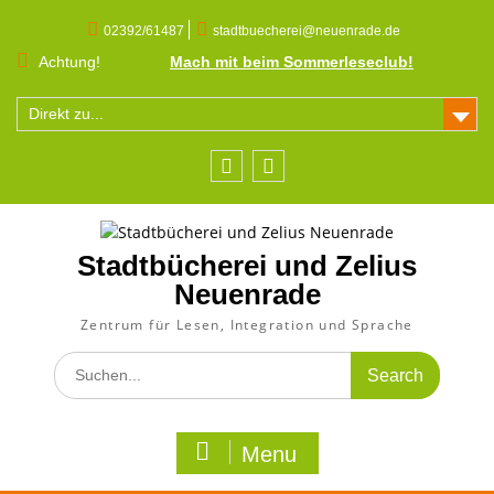
Skip
to
02392/61487
stadtbuecherei@neuenrade.de
content
Achtung!
Mach mit beim Sommerleseclub!
Direkt zu...
Facebook
Instagram
Stadtbücherei und Zelius
Neuenrade
Zentrum für Lesen, Integration und Sprache
Search
for:
Menu