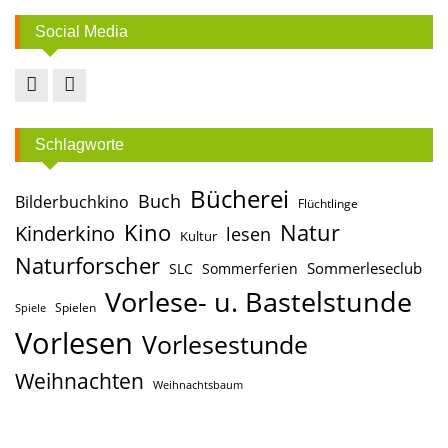
Social Media
Facebook
Instagram
Schlagworte
Bücherei
Buch
Bilderbuchkino
Flüchtlinge
Kino
Natur
Kinderkino
lesen
Kultur
Naturforscher
Sommerleseclub
SLC
Sommerferien
Vorlese- u. Bastelstunde
Spielen
Spiele
Vorlesen
Vorlesestunde
Weihnachten
Weihnachtsbaum