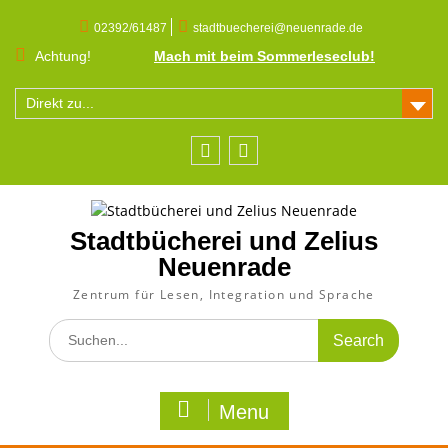
Skip
to
02392/61487
stadtbuecherei@neuenrade.de
content
Achtung!
Mach mit beim Sommerleseclub!
Direkt zu...
Facebook
Instagram
Stadtbücherei und Zelius
Neuenrade
Zentrum für Lesen, Integration und Sprache
Search
for:
Menu