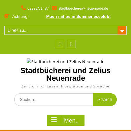
Skip
to
02392/61487
stadtbuecherei@neuenrade.de
content
Achtung!
Mach mit beim Sommerleseclub!
Direkt zu...
Facebook
Instagram
Stadtbücherei und Zelius
Neuenrade
Zentrum für Lesen, Integration und Sprache
Search
for:
Menu