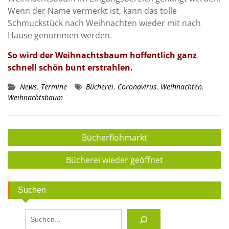
Wenn der Name vermerkt ist, kann das tolle
Schmuckstück nach Weihnachten wieder mit nach
Hause genommen werden.
So wird der Weihnachtsbaum hoffentlich ganz
schnell schön bunt erstrahlen.
News
,
Termine
Bücherei
,
Coronavirus
,
Weihnachten
,
Weihnachtsbaum
Beitragsnavigation
Bücherflohmarkt
Bücherei wieder geöffnet
Suchen
Suchen