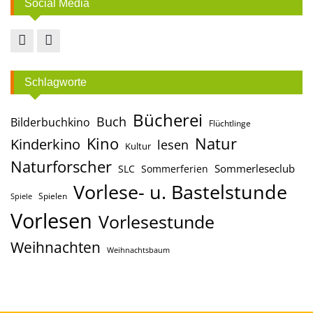
Social Media
Facebook
Instagram
Schlagworte
Bücherei
Buch
Bilderbuchkino
Flüchtlinge
Kino
Natur
Kinderkino
lesen
Kultur
Naturforscher
Sommerleseclub
SLC
Sommerferien
Vorlese- u. Bastelstunde
Spielen
Spiele
Vorlesen
Vorlesestunde
Weihnachten
Weihnachtsbaum