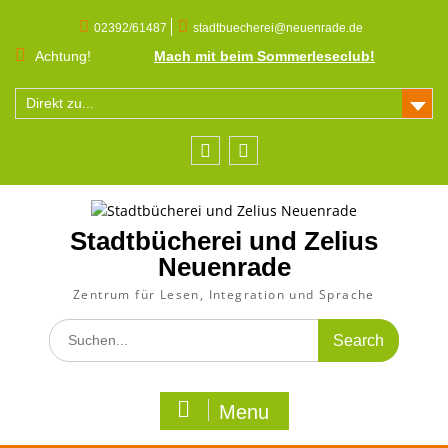
Skip
to
02392/61487
stadtbuecherei@neuenrade.de
content
Achtung!
Mach mit beim Sommerleseclub!
Direkt zu...
Facebook
Instagram
Stadtbücherei und Zelius
Neuenrade
Zentrum für Lesen, Integration und Sprache
Search
for:
Menu