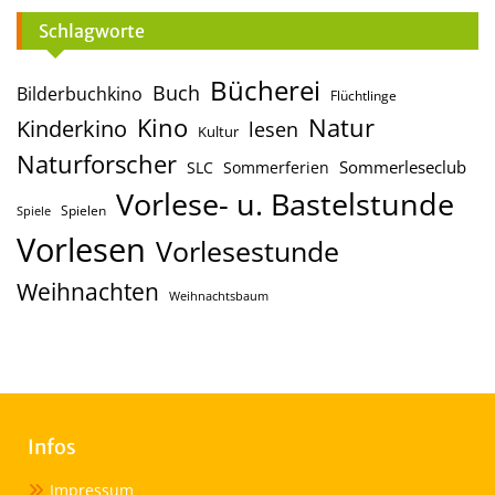
Schlagworte
Bücherei
Buch
Bilderbuchkino
Flüchtlinge
Kino
Natur
Kinderkino
lesen
Kultur
Naturforscher
Sommerleseclub
SLC
Sommerferien
Vorlese- u. Bastelstunde
Spielen
Spiele
Vorlesen
Vorlesestunde
Weihnachten
Weihnachtsbaum
Infos
Impressum