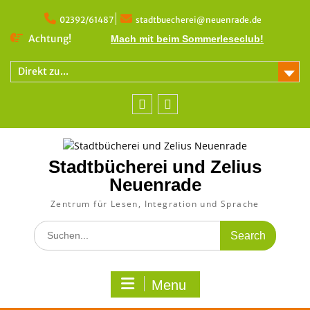
Skip
to
02392/61487
stadtbuecherei@neuenrade.de
content
Achtung!
Mach mit beim Sommerleseclub!
Direkt zu...
Facebook
Instagram
Stadtbücherei und Zelius
Neuenrade
Zentrum für Lesen, Integration und Sprache
Search
for:
Menu