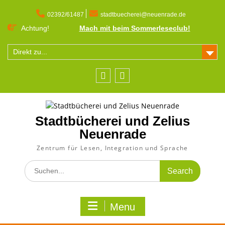
Skip
to
02392/61487
stadtbuecherei@neuenrade.de
content
Achtung!
Mach mit beim Sommerleseclub!
Direkt zu...
Facebook
Instagram
Stadtbücherei und Zelius
Neuenrade
Zentrum für Lesen, Integration und Sprache
Search
for:
Menu