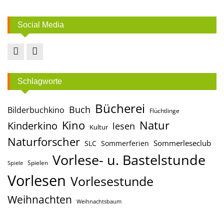
Social Media
Facebook
Instagram
Schlagworte
Bücherei
Buch
Bilderbuchkino
Flüchtlinge
Kino
Natur
Kinderkino
lesen
Kultur
Naturforscher
Sommerleseclub
SLC
Sommerferien
Vorlese- u. Bastelstunde
Spielen
Spiele
Vorlesen
Vorlesestunde
Weihnachten
Weihnachtsbaum