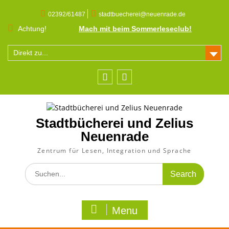
Skip
to
02392/61487
stadtbuecherei@neuenrade.de
content
Achtung!
Mach mit beim Sommerleseclub!
Direkt zu...
Facebook
Instagram
Stadtbücherei und Zelius
Neuenrade
Zentrum für Lesen, Integration und Sprache
Search
for:
Menu