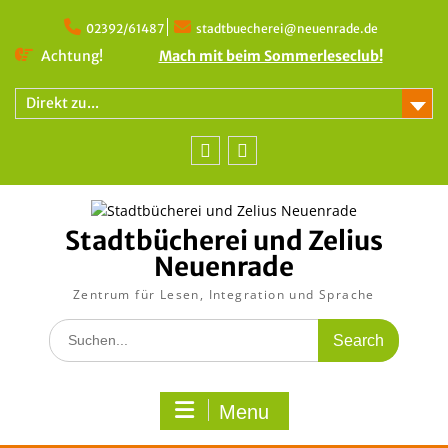
Skip
to
02392/61487
stadtbuecherei@neuenrade.de
content
Achtung!
Mach mit beim Sommerleseclub!
Direkt zu...
Facebook
Instagram
Stadtbücherei und Zelius
Neuenrade
Zentrum für Lesen, Integration und Sprache
Search
for:
Menu