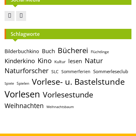
Facebook
Instagram
Schlagworte
Bücherei
Buch
Bilderbuchkino
Flüchtlinge
Kino
Natur
Kinderkino
lesen
Kultur
Naturforscher
Sommerleseclub
SLC
Sommerferien
Vorlese- u. Bastelstunde
Spielen
Spiele
Vorlesen
Vorlesestunde
Weihnachten
Weihnachtsbaum