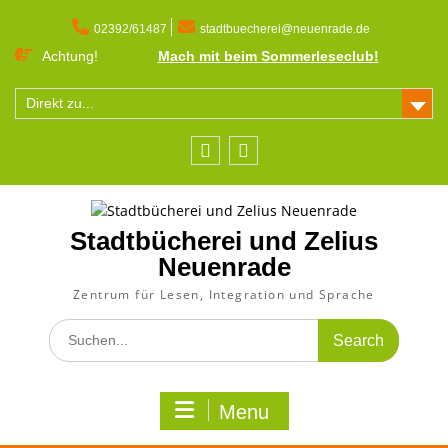
Skip
to
02392/61487
stadtbuecherei@neuenrade.de
content
Achtung!
Mach mit beim Sommerleseclub!
Direkt zu...
Facebook
Instagram
Stadtbücherei und Zelius
Neuenrade
Zentrum für Lesen, Integration und Sprache
Search
for:
Menu