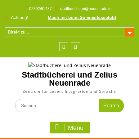
Skip
to
02392/61487
stadtbuecherei@neuenrade.de
content
Achtung!
Mach mit beim Sommerleseclub!
Direkt zu...
Facebook
Instagram
Stadtbücherei und Zelius
Neuenrade
Zentrum für Lesen, Integration und Sprache
Search
for:
Menu