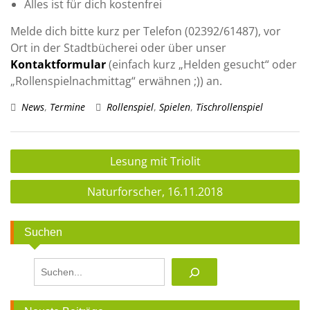
Alles ist für dich kostenfrei
Melde dich bitte kurz per Telefon (02392/61487), vor
Ort in der Stadtbücherei oder über unser
Kontaktformular
(einfach kurz „Helden gesucht“ oder
„Rollenspielnachmittag“ erwähnen ;)) an.
News
,
Termine
Rollenspiel
,
Spielen
,
Tischrollenspiel
Beitragsnavigation
Lesung mit Triolit
Naturforscher, 16.11.2018
Suchen
Suchen