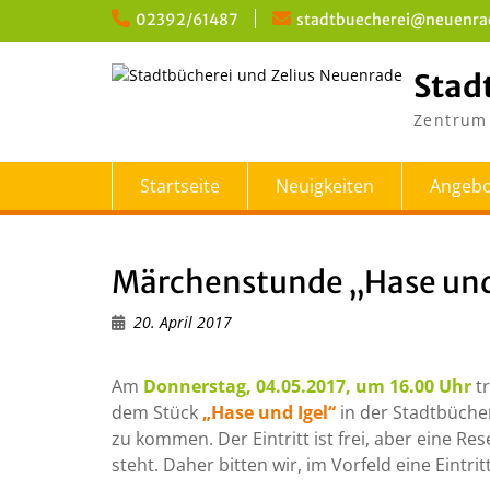
Skip
02392/61487
stadtbuecherei@neuenra
to
content
Stad
Zentrum 
Startseite
Neuigkeiten
Angebo
Märchenstunde „Hase und
20. April 2017
Am
Donnerstag, 04.05.2017, um 16.00 Uhr
tr
dem Stück
„Hase und Igel“
in der Stadtbüchere
zu kommen. Der Eintritt ist frei, aber eine Re
steht. Daher bitten wir, im Vorfeld eine Eintri