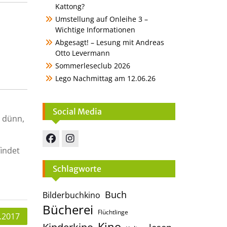
Kattong?
Umstellung auf Onleihe 3 –
Wichtige Informationen
Abgesagt! – Lesung mit Andreas
Otto Levermann
Sommerleseclub 2026
Lego Nachmittag am 12.06.26
Social Media
d dünn,
findet
Facebook
Instagram
Schlagworte
Buch
Bilderbuchkino
Bücherei
Flüchtlinge
.2017
Kino