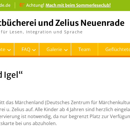
de.de
Achtung!
Mach mit beim Sommerleseclub!
tbücherei und Zelius Neuenrade
für Lesen, Integration und Sprache
te
FAQ
Galerie
Team
Geflüchtete
 Igel“
itt das Märchenland (Deutsches Zentrum für Märchenkultur
i u. Zelius auf. Alle Kinder ab 4 Jahren sind herzlich eingel
servierung ist notwendig, da nur begrenzt Platz zur Verfügu
ttskarte bei uns abzuholen.