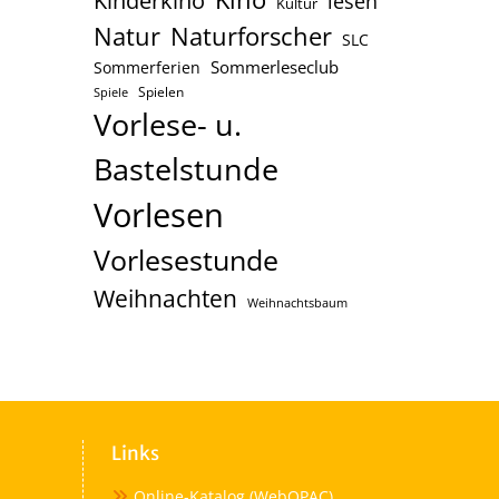
Kinderkino
lesen
Kultur
Naturforscher
Natur
SLC
Sommerleseclub
Sommerferien
Spielen
Spiele
Vorlese- u.
Bastelstunde
Vorlesen
Vorlesestunde
Weihnachten
Weihnachtsbaum
Links
Online-Katalog (WebOPAC)