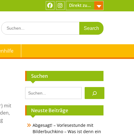
Direkt zu...
Facebook
Instagram
Search
for:
nhilfe
Suchen
Suchen
) mit
Neuste Beiträge
aden,
ng
Abgesagt! – Vorlesestunde mit
Bilderbuchkino – Was ist denn ein