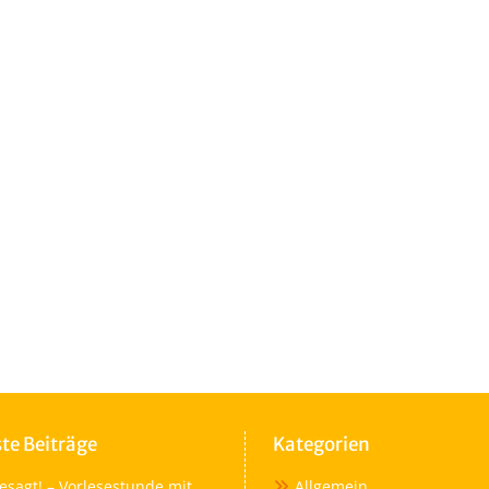
te Beiträge
Kategorien
esagt! – Vorlesestunde mit
Allgemein