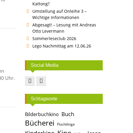
Kattong?
Umstellung auf Onleihe 3 –
Wichtige Informationen
Abgesagt! – Lesung mit Andreas
Otto Levermann
Sommerleseclub 2026
Lego Nachmittag am 12.06.26
Social Media
en
30 Uhr.
Facebook
Instagram
Schlagworte
Buch
Bilderbuchkino
Bücherei
Flüchtlinge
Kino