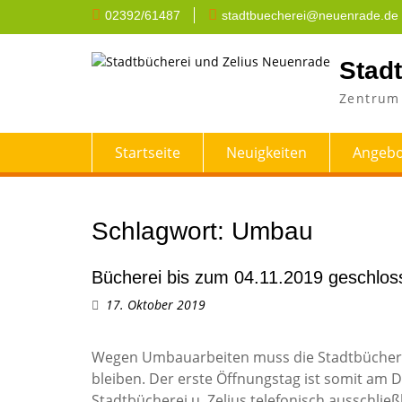
Skip
02392/61487
stadtbuecherei@neuenrade.de
to
content
Stad
Zentrum 
Startseite
Neuigkeiten
Angebo
Schlagwort:
Umbau
Bücherei bis zum 04.11.2019 geschlos
17. Oktober 2019
Wegen Umbauarbeiten muss die Stadtbücherei 
bleiben. Der erste Öffnungstag ist somit am D
Stadtbücherei u. Zelius telefonisch ausschli