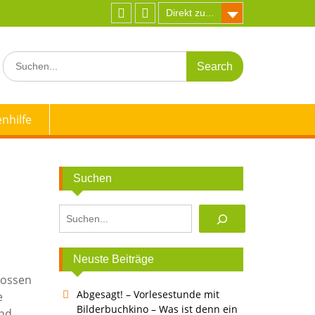
Direkt zu...
Facebook
Instagram
Search
for:
nhilfe
Suchen
Suchen
Neuste Beiträge
lossen
Abgesagt! – Vorlesestunde mit
e
Bilderbuchkino – Was ist denn ein
und