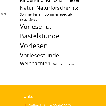
Kinderkino
lesen
Kultur
Naturforscher
Natur
s
SLC
 wie
Sommerleseclub
Sommerferien
…
Spielen
Spiele
Vorlese- u.
Bastelstunde
Vorlesen
Vorlesestunde
Weihnachten
Weihnachtsbaum
Links
Online-Katalog (WebOPAC)