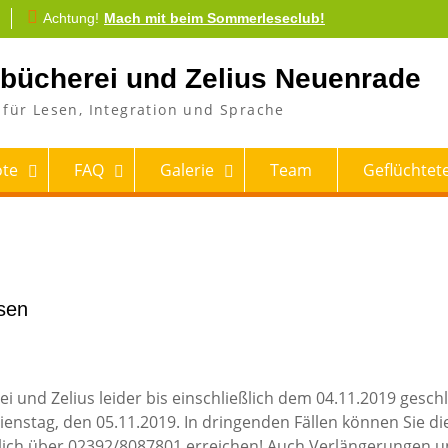
Achtung!
Mach mit beim Sommerleseclub!
tbücherei und Zelius Neuenrade
für Lesen, Integration und Sprache
te
FAQ
Galerie
Team
Geflüchtete
sen
und Zelius leider bis einschließlich dem 04.11.2019 gesch
ienstag, den 05.11.2019. In dringenden Fällen können Sie di
eßlich über 02392/8087801 erreichen! Auch Verlängerungen 