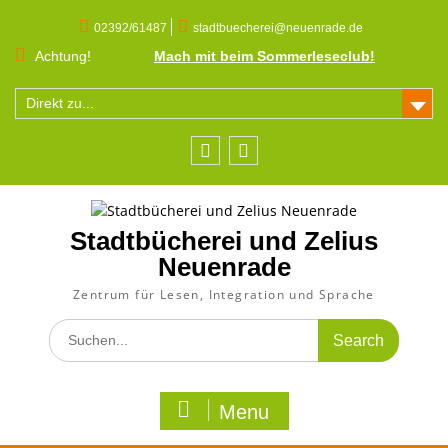
Skip
to
02392/61487
stadtbuecherei@neuenrade.de
content
Achtung!
Mach mit beim Sommerleseclub!
Direkt zu...
Facebook
Instagram
Stadtbücherei und Zelius
Neuenrade
Zentrum für Lesen, Integration und Sprache
Search
for:
Menu