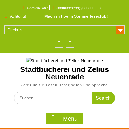
Skip
to
02392/61487
stadtbuecherei@neuenrade.de
content
Achtung!
Mach mit beim Sommerleseclub!
Direkt zu...
Facebook
Instagram
Stadtbücherei und Zelius
Neuenrade
Zentrum für Lesen, Integration und Sprache
Search
for:
Menu