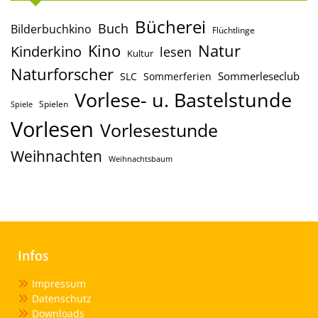
Bücherei
Buch
Bilderbuchkino
Flüchtlinge
Kino
Natur
Kinderkino
lesen
Kultur
Naturforscher
Sommerleseclub
SLC
Sommerferien
Vorlese- u. Bastelstunde
Spielen
Spiele
Vorlesen
Vorlesestunde
Weihnachten
Weihnachtsbaum
Infos
Impressum
Datenschutz
Downloads