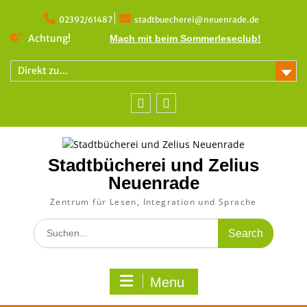
Skip
to
02392/61487
stadtbuecherei@neuenrade.de
content
Achtung!
Mach mit beim Sommerleseclub!
Direkt zu...
Facebook
Instagram
Stadtbücherei und Zelius
Neuenrade
Zentrum für Lesen, Integration und Sprache
Search
for:
Menu