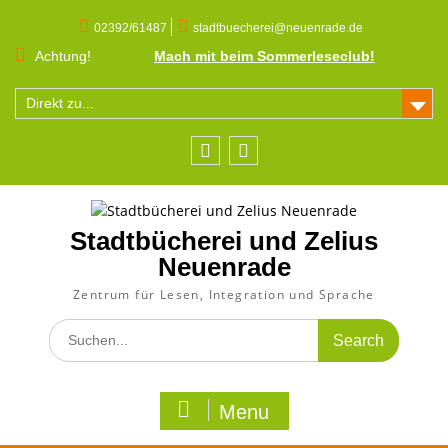
Skip
to
02392/61487
stadtbuecherei@neuenrade.de
content
Achtung!
Mach mit beim Sommerleseclub!
Direkt zu...
Facebook
Instagram
Stadtbücherei und Zelius
Neuenrade
Zentrum für Lesen, Integration und Sprache
Search
for:
Menu