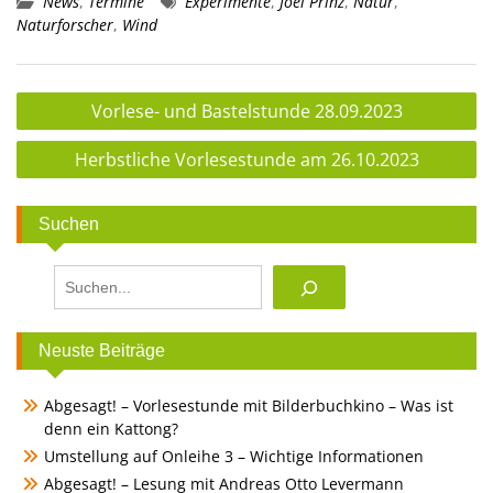
News
,
Termine
Experimente
,
Joel Prinz
,
Natur
,
Naturforscher
,
Wind
Beitragsnavigation
Vorlese- und Bastelstunde 28.09.2023
Herbstliche Vorlesestunde am 26.10.2023
Suchen
Suchen
Neuste Beiträge
Abgesagt! – Vorlesestunde mit Bilderbuchkino – Was ist
denn ein Kattong?
Umstellung auf Onleihe 3 – Wichtige Informationen
Abgesagt! – Lesung mit Andreas Otto Levermann