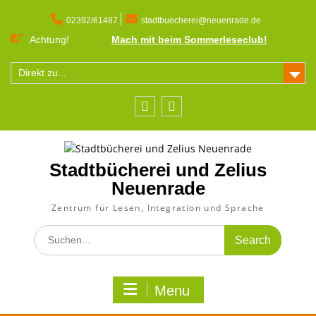
Skip
to
02392/61487
stadtbuecherei@neuenrade.de
content
Achtung!
Mach mit beim Sommerleseclub!
Direkt zu...
Facebook
Instagram
Stadtbücherei und Zelius
Neuenrade
Zentrum für Lesen, Integration und Sprache
Search
for:
Menu