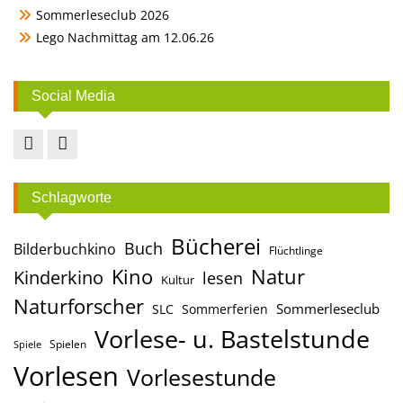
Sommerleseclub 2026
Lego Nachmittag am 12.06.26
Social Media
Facebook
Instagram
Schlagworte
Bücherei
Buch
Bilderbuchkino
Flüchtlinge
Kino
Natur
Kinderkino
lesen
Kultur
Naturforscher
Sommerleseclub
SLC
Sommerferien
Vorlese- u. Bastelstunde
Spielen
Spiele
Vorlesen
Vorlesestunde