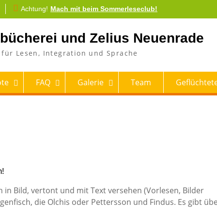
Achtung!
Mach mit beim Sommerleseclub!
tbücherei und Zelius Neuenrade
für Lesen, Integration und Sprache
te
FAQ
Galerie
Team
Geflüchtete
n!
in Bild, vertont und mit Text versehen (Vorlesen, Bilder
genfisch, die Olchis oder Pettersson und Findus. Es gibt üb