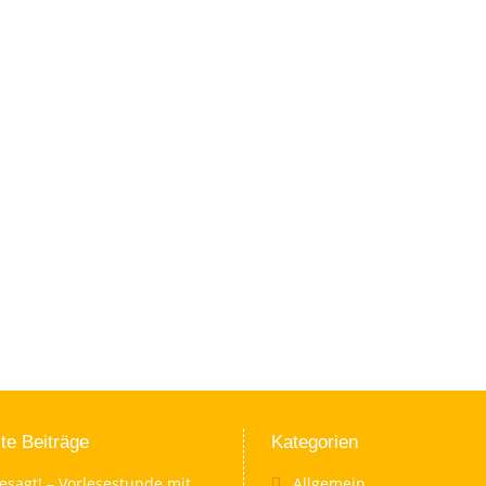
te Beiträge
Kategorien
esagt! – Vorlesestunde mit
Allgemein