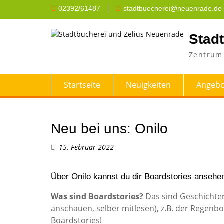
Skip
02392/61487
stadtbuecherei@neuenrade.de
to
content
Stad
Zentrum 
Startseite
Neuigkeiten
Angebo
Neu bei uns: Onilo
15. Februar 2022
Über Onilo kannst du dir Boardstories ansehe
Was sind Boardstories?
Das sind Geschichten 
anschauen, selber mitlesen), z.B. der Regenbo
Boardstories!