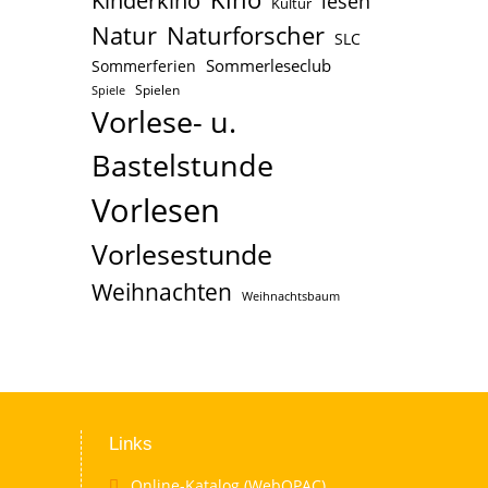
Kinderkino
lesen
Kultur
Naturforscher
Natur
SLC
Sommerleseclub
Sommerferien
Spielen
Spiele
Vorlese- u.
Bastelstunde
Vorlesen
Vorlesestunde
Weihnachten
Weihnachtsbaum
Links
Online-Katalog (WebOPAC)