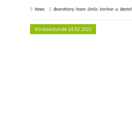
News
Boardstory
,
lesen
,
Onilo
,
Vorlese- u. Baste
Beitragsnavigation
Vorlesestunde 24.02.2022