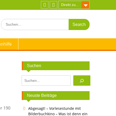
Direkt zu...
Facebook
Instagram
Search
for:
nhilfe
Suchen
Suchen
Neuste Beiträge
er 190
Abgesagt! – Vorlesestunde mit
Bilderbuchkino – Was ist denn ein