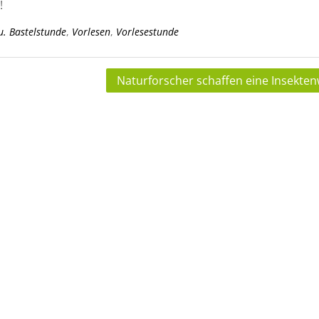
!
u. Bastelstunde
,
Vorlesen
,
Vorlesestunde
Naturforscher schaffen eine Insekten