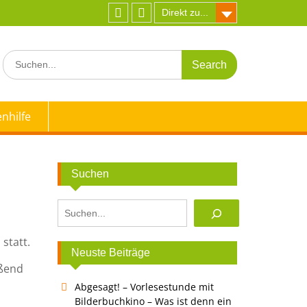
Direkt zu...
Facebook
Instagram
Search
for:
nhilfe
Suchen
Suchen
 statt.
Neuste Beiträge
eßend
Abgesagt! – Vorlesestunde mit
Bilderbuchkino – Was ist denn ein