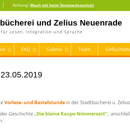
Achtung!
Mach mit beim Sommerleseclub!
tbücherei und Zelius Neuenrade
für Lesen, Integration und Sprache
te
FAQ
Galerie
Team
Geflüchtete
 23.05.2019
ste
Vorlese- und Bastelstunde
in der Stadtbücherei u. Zelius
 der Geschichte
„Die kleine Raupe Nimmersatt“
, anschli
n.