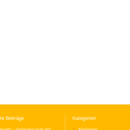
te Beiträge
Kategorien
esagt! – Vorlesestunde mit
Allgemein