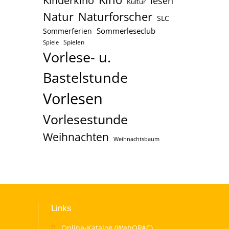
Kinderkino
lesen
Kultur
Naturforscher
Natur
SLC
Sommerleseclub
Sommerferien
Spielen
Spiele
Vorlese- u.
Bastelstunde
Vorlesen
Vorlesestunde
Weihnachten
Weihnachtsbaum
Links
Online-Katalog (WebOPAC)