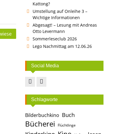
Kattong?
Umstellung auf Onleihe 3 –
Wichtige Informationen
Abgesagt! – Lesung mit Andreas
Otto Levermann
wiese
Sommerleseclub 2026
Lego Nachmittag am 12.06.26
Social Media
Facebook
Instagram
Schlagworte
Buch
Bilderbuchkino
Bücherei
Flüchtlinge
Kino