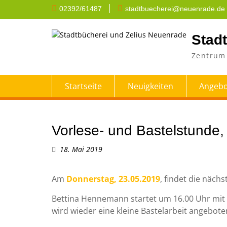
Skip
02392/61487
stadtbuecherei@neuenrade.de
to
content
Stad
Zentrum 
Startseite
Neuigkeiten
Angebo
Vorlese- und Bastelstunde,
18. Mai 2019
Am
Donnerstag, 23.05.2019
, findet die näch
Bettina Hennemann startet um 16.00 Uhr mit
wird wieder eine kleine Bastelarbeit angebote