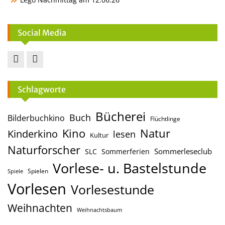
Social Media
Facebook
Instagram
Schlagworte
Bücherei
Buch
Bilderbuchkino
Flüchtlinge
Kino
Natur
Kinderkino
lesen
Kultur
Naturforscher
Sommerleseclub
SLC
Sommerferien
Vorlese- u. Bastelstunde
Spielen
Spiele
Vorlesen
Vorlesestunde
Weihnachten
Weihnachtsbaum