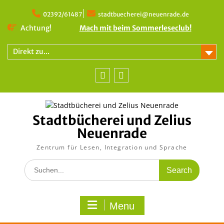
Skip
to
02392/61487
stadtbuecherei@neuenrade.de
content
Achtung!
Mach mit beim Sommerleseclub!
Direkt zu...
Facebook
Instagram
Stadtbücherei und Zelius
Neuenrade
Zentrum für Lesen, Integration und Sprache
Search
for:
Menu