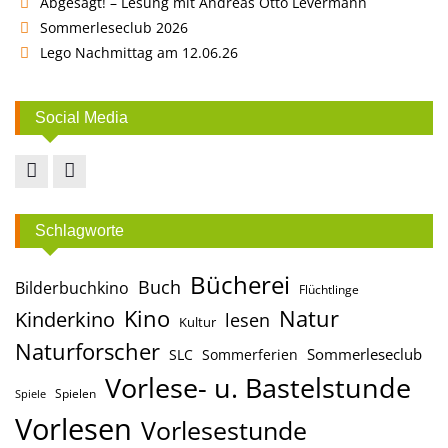
Abgesagt! – Lesung mit Andreas Otto Levermann
Sommerleseclub 2026
Lego Nachmittag am 12.06.26
Social Media
Facebook
Instagram
Schlagworte
Bücherei
Buch
Bilderbuchkino
Flüchtlinge
Kino
Natur
Kinderkino
lesen
Kultur
Naturforscher
Sommerleseclub
SLC
Sommerferien
Vorlese- u. Bastelstunde
Spielen
Spiele
Vorlesen
Vorlesestunde