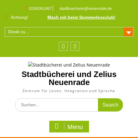
Skip
to
02392/61487
stadtbuecherei@neuenrade.de
content
Achtung!
Mach mit beim Sommerleseclub!
Direkt zu...
Facebook
Instagram
Stadtbücherei und Zelius
Neuenrade
Zentrum für Lesen, Integration und Sprache
Search
for:
Menu