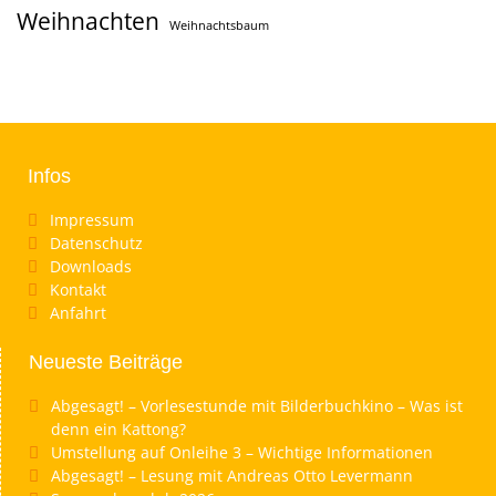
Weihnachten
Weihnachtsbaum
Infos
Impressum
Datenschutz
Downloads
Kontakt
Anfahrt
Neueste Beiträge
Abgesagt! – Vorlesestunde mit Bilderbuchkino – Was ist
denn ein Kattong?
Umstellung auf Onleihe 3 – Wichtige Informationen
Abgesagt! – Lesung mit Andreas Otto Levermann