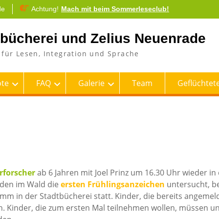
de
Achtung!
Mach mit beim Sommerleseclub!
tbücherei und Zelius Neuenrade
für Lesen, Integration und Sprache
te
FAQ
Galerie
Team
Geflüchtete
rforscher
ab 6 Jahren mit Joel Prinz um 16.30 Uhr wieder in
rden im Wald die
ersten Frühlingsanzeichen
untersucht, b
m in der Stadtbücherei statt. Kinder, die bereits angemel
n. Kinder, die zum ersten Mal teilnehmen wollen, müssen u