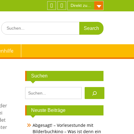
Direkt zu...
Facebook
Instagram
Search
for:
nhilfe
Suchen
Suchen
 der
Neuste Beiträge
ei
det
Abgesagt! – Vorlesestunde mit
nter
Bilderbuchkino – Was ist denn ein