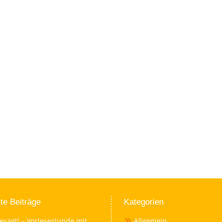
te Beiträge
Kategorien
esagt! – Vorlesestunde mit
Allgemein