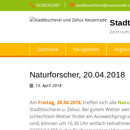
Skip
02392/61487
stadtbuecherei@neuenrade.
to
content
Stad
Zentrum 
Startseite
Neuigkeiten
Angebo
Naturforscher, 20.04.2018
13. April 2018
Am
Freitag, 20.04.2018
, treffen sich alle
Natu
Stadtbücherei u. Zelius. Bei gutem Wetter we
schlechtem Wetter findet ein Ausweichprogram
sind, können um 16.30 Uhr einfach teilnehme