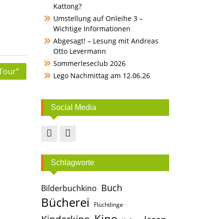
Kattong?
Umstellung auf Onleihe 3 –
Wichtige Informationen
Abgesagt! – Lesung mit Andreas
Otto Levermann
Sommerleseclub 2026
 Tour“
Lego Nachmittag am 12.06.26
Social Media
Facebook
Instagram
Schlagworte
Buch
Bilderbuchkino
Bücherei
Flüchtlinge
Kino