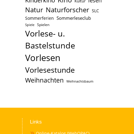
Kinderkino
lesen
Kultur
Naturforscher
Natur
SLC
Sommerleseclub
Sommerferien
Spielen
Spiele
Vorlese- u.
Bastelstunde
Vorlesen
Vorlesestunde
Weihnachten
Weihnachtsbaum
Links
Online-Katalog (WebOPAC)