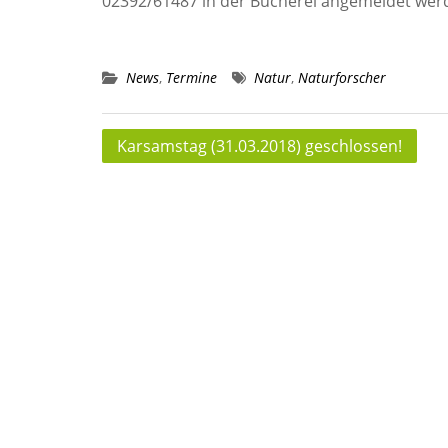
02392/61487 in der Bücherei angemeldet wer
News
,
Termine
Natur
,
Naturforscher
Beitragsnavigation
Karsamstag (31.03.2018) geschlossen!