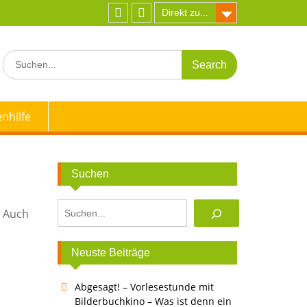
Direkt zu...
Facebook
Instagram
Search
for:
nhilfe
Suchen
Suchen
. Auch
Neuste Beiträge
Abgesagt! – Vorlesestunde mit
Bilderbuchkino – Was ist denn ein