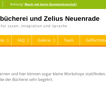
Achtung!
Mach mit beim Sommerleseclub!
tbücherei und Zelius Neuenrade
für Lesen, Integration und Sprache
te
FAQ
Galerie
Team
Geflüchtete
 Lernen und hier können sogar kleine Workshops stattfinden
cke der Bücherei sehr begehrt.