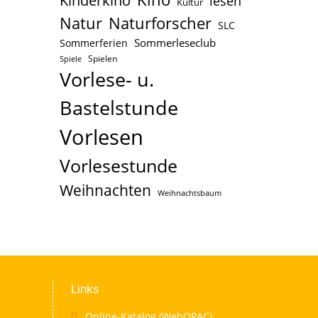
Kinderkino
lesen
Kultur
Naturforscher
Natur
SLC
Sommerleseclub
Sommerferien
Spielen
Spiele
Vorlese- u.
Bastelstunde
Vorlesen
Vorlesestunde
Weihnachten
Weihnachtsbaum
Links
Online-Katalog (WebOPAC)