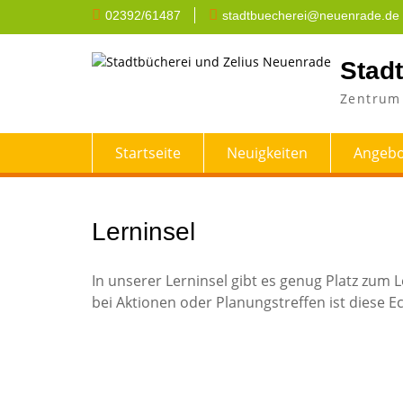
Skip
02392/61487
stadtbuecherei@neuenrade.de
to
content
Stad
Zentrum 
Startseite
Neuigkeiten
Angebo
Lerninsel
In unserer Lerninsel gibt es genug Platz zum
bei Aktionen oder Planungstreffen ist diese E