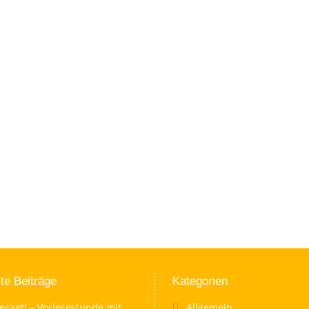
te Beiträge
Kategorien
esagt! – Vorlesestunde mit
Allgemein