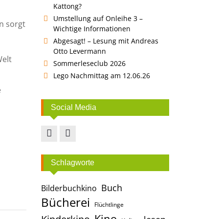
Kattong?
Umstellung auf Onleihe 3 –
in sorgt
Wichtige Informationen
Abgesagt! – Lesung mit Andreas
Otto Levermann
Welt
Sommerleseclub 2026
Lego Nachmittag am 12.06.26
e
Social Media
Facebook
Instagram
Schlagworte
Buch
Bilderbuchkino
Bücherei
Flüchtlinge
Kino