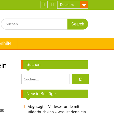
Direkt zu...
Facebook
Instagram
Search
for:
nhilfe
ein
Suchen
Suchen
Neuste Beiträge
Abgesagt! – Vorlesestunde mit
:00
Bilderbuchkino – Was ist denn ein