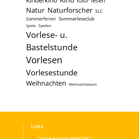
Kinderkino
lesen
Kultur
Naturforscher
Natur
SLC
Sommerleseclub
Sommerferien
Spielen
Spiele
Vorlese- u.
Bastelstunde
Vorlesen
Vorlesestunde
Weihnachten
Weihnachtsbaum
Links
Online-Katalog (WebOPAC)