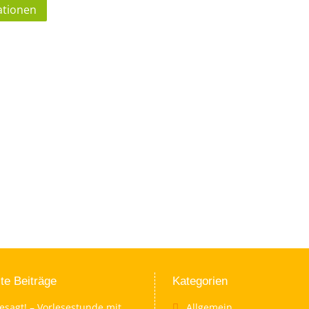
ationen
te Beiträge
Kategorien
esagt! – Vorlesestunde mit
Allgemein