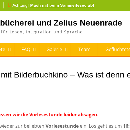
Achtung!
Mach mit beim Sommerleseclub!
tbücherei und Zelius Neuenrade
für Lesen, Integration und Sprache
te
FAQ
Galerie
Team
Geflüchtete
mit Bilderbuchkino – Was ist denn 
sen wir die Vorlesestunde leider absagen.
 wieder zur beliebten
Vorlesestunde
ein. Los geht es um
16