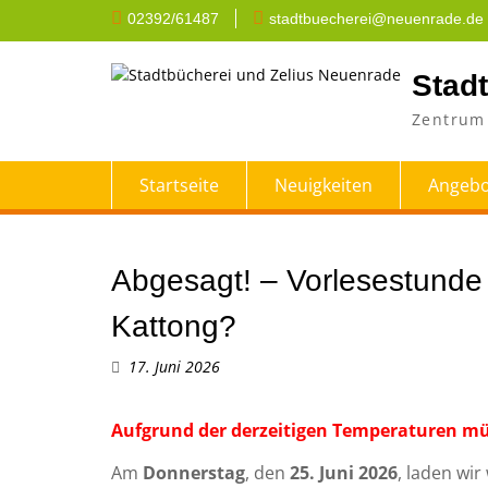
Skip
02392/61487
stadtbuecherei@neuenrade.de
to
content
Stad
Zentrum 
Startseite
Neuigkeiten
Angebo
Abgesagt! – Vorlesestunde 
Kattong?
17. Juni 2026
Aufgrund der derzeitigen Temperaturen müs
Am
Donnerstag
, den
25. Juni 2026
, laden wir